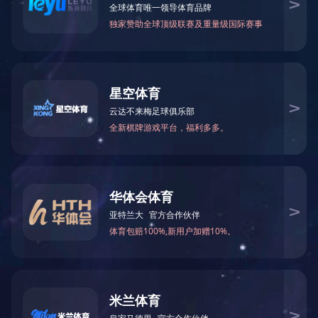
1010接线补充说明
全自动洗车机-51收费系统说明书
1005一路售水机-9说明书
1005液体机-30说明书
1005洗车机计费板-18说明书
1005洗车机-19说明书
1005全自动洗车机-50说明书