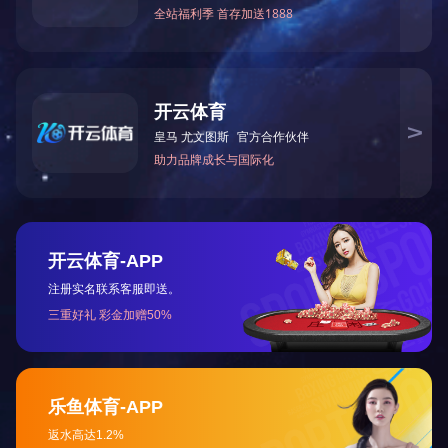
总 机：
020-87572500
电 话：
400-1898-020
电 话：
18520500709
官 网：www.thedigitalcandy.com
地 址：广州增城区中城智慧园B1栋办公楼
扫一扫
联系我们
扫一扫
了解更多
© 2021 版权所有 乐动官方站在线
粤ICP备14029556号
星空体育·（中国）官方网站
|
华体会体育
|
开云体育
|
米兰app官方端网
站
|
米兰体育
|
米兰网页版·官方端在线
|
开云体育
|
米兰app官方端网站