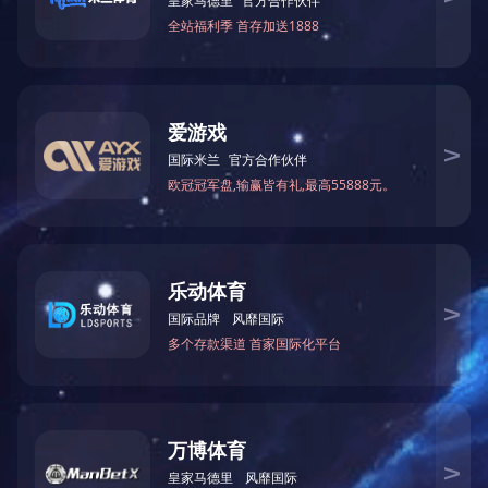
1005排空功能洗车机-10说明书
1005尿素机-25说明书-1030软件版本号
首页
上一页
1
2
3
4
5
6
7
下一页
末页
友情链接：
天呈网络
|
拼接屏
联系方式